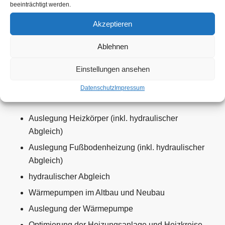
beeinträchtigt werden.
Ermittlung aller relevanter U-Werte
Akzeptieren
Erstellung energetisches Gebäudemodell für
normgerechte Heizlastermittlung
Ablehnen
Heizlast nach DIN EN 12831
Einstellungen ansehen
Umfangreichen Dokumentation
Datenschutz
Impressum
Weitere Ingenieursdienstleistungen:
Auslegung Heizkörper (inkl. hydraulischer
Abgleich)
Auslegung Fußbodenheizung (inkl. hydraulischer
Abgleich)
hydraulischer Abgleich
Wärmepumpen im Altbau und Neubau
Auslegung der Wärmepumpe
Optimierung der Heizungsanlage und Heizkreise