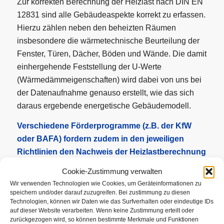
Zur korrekten Berechnung der Heizlast nach DIN EN
12831 sind alle Gebäudeaspekte korrekt zu erfassen.
Hierzu zählen neben den beheizten Räumen
insbesondere die wärmetechnische Beurteilung der
Fenster, Türen, Dächer, Böden und Wände. Die damit
einhergehende Feststellung der U-Werte
(Wärmedämmeigenschaften) wird dabei von uns bei
der Datenaufnahme genauso erstellt, wie das sich
daraus ergebende energetische Gebäudemodell.
Verschiedene Förderprogramme (z.B. der KfW
oder BAFA) fordern zudem in den jeweiligen
Richtlinien den Nachweis der Heizlastberechnung
nach DIN EN 12831.
Dieser ist somit entsprechend
Cookie-Zustimmung verwalten
zu erstellen und auf Verlangen vorzulegen.
Wir verwenden Technologien wie Cookies, um Geräteinformationen zu
speichern und/oder darauf zuzugreifen. Bei zustimmung zu diesen
Unsere Leistungen als Ingenieurbüro im Detail:
Technologien, können wir Daten wie das Surfverhalten oder eindeutige IDs
auf dieser Website verarbeiten. Wenn keine Zustimmung erteilt oder
Datenaufnahme inkl. Vorortbegehung
zurückgezogen wird, so können bestimmte Merkmale und Funktionen